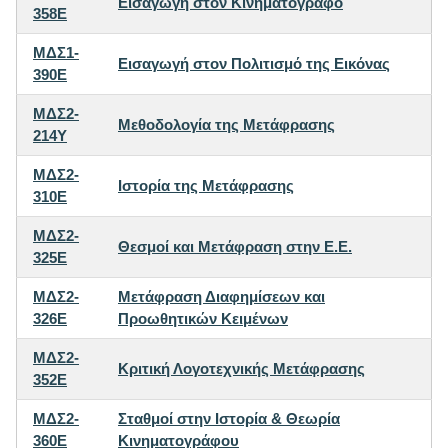
Εισαγωγή στον Κινηματογράφο
358E
ΜΔΣ1-
Εισαγωγή στον Πολιτισμό της Εικόνας
390E
ΜΔΣ2-
Μεθοδολογία της Μετάφρασης
214Y
ΜΔΣ2-
Ιστορία της Μετάφρασης
310E
ΜΔΣ2-
Θεσμοί και Μετάφραση στην Ε.Ε.
325E
ΜΔΣ2-
Μετάφραση Διαφημίσεων και
326E
Προωθητικών Κειμένων
ΜΔΣ2-
Κριτική Λογοτεχνικής Μετάφρασης
352E
ΜΔΣ2-
Σταθμοί στην Ιστορία & Θεωρία
360E
Κινηματογράφου