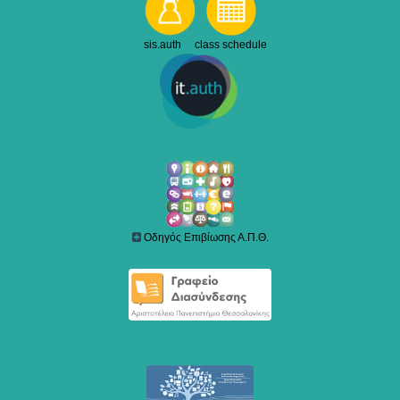
sis.auth class schedule
Οδηγός Επιβίωσης Α.Π.Θ.