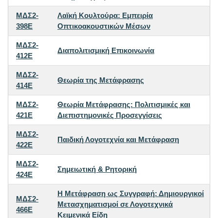
ΜΔΣ2-
Λαϊκή Κουλτούρα: Εμπειρία
398E
Οπτικοακουστικών Μέσων
ΜΔΣ2-
Διαπολιτισμική Επικοινωνία
412E
ΜΔΣ2-
Θεωρία της Μετάφρασης
414E
ΜΔΣ2-
Θεωρία Μετάφρασης: Πολιτισμικές και
421E
Διεπιστημονικές Προσεγγίσεις
ΜΔΣ2-
Παιδική Λογοτεχνία και Μετάφραση
422E
ΜΔΣ2-
Σημειωτική & Ρητορική
424E
Η Μετάφραση ως Συγγραφή: Δημιουργικοί
ΜΔΣ2-
Μετασχηματισμοί σε Λογοτεχνικά
466E
Κειμενικά Είδη