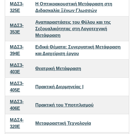
ΜΔΣ3-
Η Οπτικοακουστική Μετάφραση στη
325E
Διδασκαλία Ξένων Γλωσσών
Αναπαραστάσεις του Φύλου και της
ΜΔΣ3-
Σεξουαλικότητας στη Λογοτεχνική
353E
Μετάφραση
ΜΔΣ3-
Ειδικά Θέματα: Συνεργατική Μετάφραση
394E
και Διαχείριση έργου
ΜΔΣ3-
Θεατρική Μετάφραση
403E
ΜΔΣ3-
Πρακτική Διερμηνείας I
405E
ΜΔΣ3-
Πρακτική του Υποτιτλισμού
406E
ΜΔΣ4-
Μεταφραστική Τεχνολογία
320E