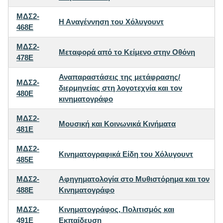
ΜΔΣ2-
H Aναγέννηση του Xόλυγουντ
468E
ΜΔΣ2-
Μεταφορά από το Κείμενο στην Oθόνη
478E
Αναπαραστάσεις της μετάφρασης/
ΜΔΣ2-
διερμηνείας στη λογοτεχνία και τον
480E
κινηματογράφο
ΜΔΣ2-
Μουσική και Κοινωνικά Κινήματα
481E
ΜΔΣ2-
Κινηματογραφικά Είδη του Χόλυγουντ
485E
ΜΔΣ2-
Αφηγηματολογία στο Μυθιστόρημα και τον
488E
Κινηματογράφο
ΜΔΣ2-
Κινηματογράφος, Πολιτισμός και
491E
Εκπαίδευση