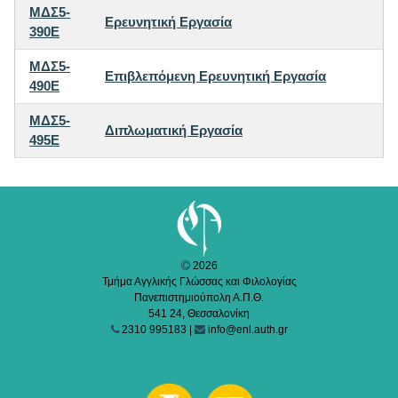
ΜΔΣ5-
Ερευνητική Εργασία
390E
ΜΔΣ5-
Επιβλεπόμενη Ερευνητική Εργασία
490E
ΜΔΣ5-
Διπλωματική Εργασία
495E
2026
Τμήμα Αγγλικής Γλώσσας και Φιλολογίας
Πανεπιστημιούπολη Α.Π.Θ.
541 24, Θεσσαλονίκη
2310 995183 |
info@enl.auth.gr